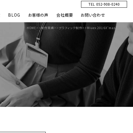
TEL 052-908-0240
績
BLOG
お客様の声
会社概要
お問い合わせ
HOME
>>
制作実績
>>
グラフィック制作
>>
Miuex 2016X’masチラシ