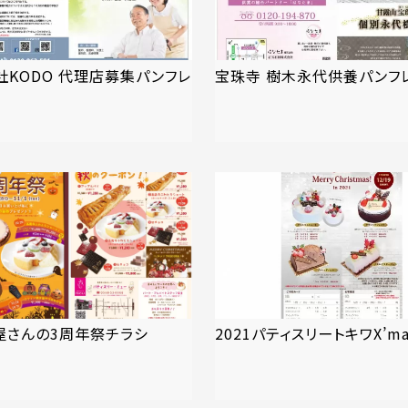
社KODO 代理店募集パンフレ
宝珠寺 樹木永代供養パンフ
屋さんの3周年祭チラシ
2021パティスリートキワX’m