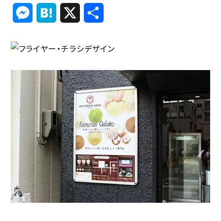
Link
Messenger
Hatena
X
共
有