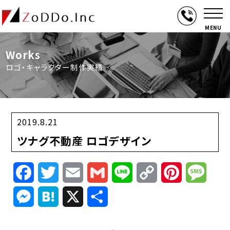
MENU
Works
ロゴ・キャラクター制作実績
2019.8.21
ツナグ不動産 ロゴデザイン
Facebook
Twitter
Email
Gmail
Line
Copy
Pinterest
Mess
Link
Messenger
Hatena
X
共
有