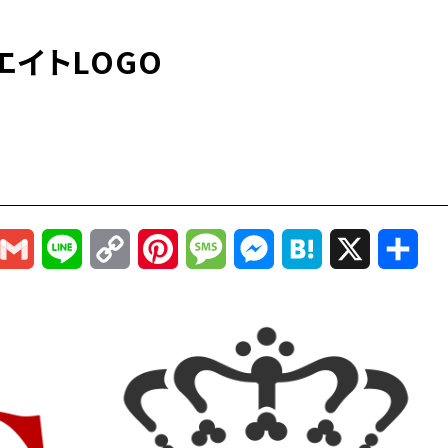
エイトLOGO
r
mail
Gmail
Line
Copy
Pinterest
Message
Messenger
Hatena
X
共
Link
有