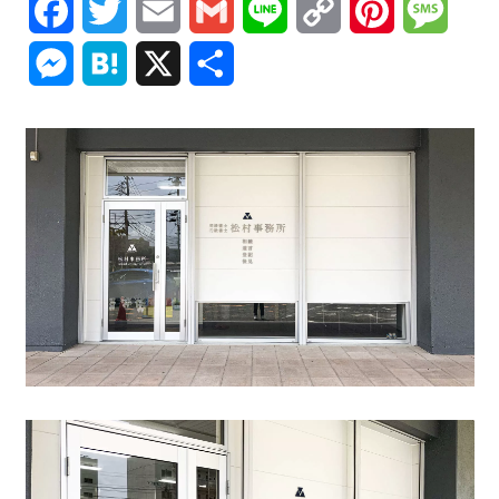
Facebook
Twitter
Email
Gmail
Line
Copy
Pinterest
Mess
Link
Messenger
Hatena
X
共
有