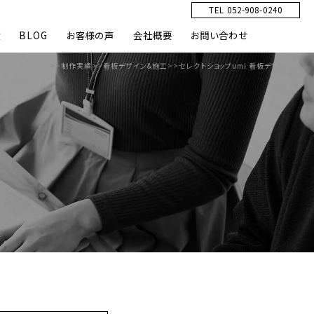
TEL 052-908-0240
績
BLOG
お客様の声
会社概要
お問い合わせ
HOME
>>
制作実績
>>
看板デザイン&施工
>>
セレクトショップumi 看板デザイン