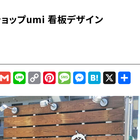
ョップumi 看板デザイン
r
mail
Gmail
Line
Copy
Pinterest
Message
Messenger
Hatena
X
共
Link
有