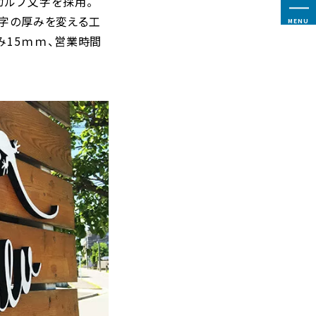
カルプ文字を採用。
文字の厚みを変える工
MENU
み15ｍｍ、営業時間