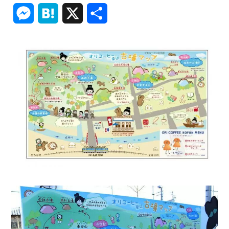
Link
Messenger
Hatena
X
共
有