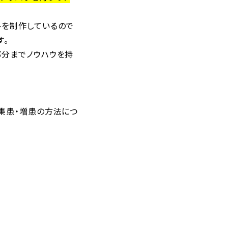
トを制作しているので
す。
部分までノウハウを持
集患・増患の方法につ