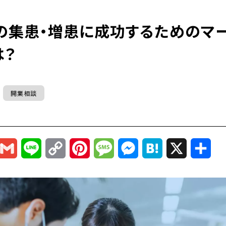
の集患・増患に成功するためのマ
は？
開業相談
r
mail
Gmail
Line
Copy
Pinterest
Message
Messenger
Hatena
X
共
Link
有