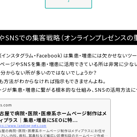
やSNSでの集客戦略（オンラインプレゼンスの
（インスタグラム・Facebook）は集患・増患には欠かせないツー
ムページやSNSを集患・増患に活用できている所は非常に少な
が分からない所が多いのではないでしょうか？
ても方法がわからなければ指示もできませんよね。
ージが集患・増患に繋がる根本的な仕組み、SNSの活用方法に
ts.com
古屋で病院・医院・医療系ホームページ制作はメ
ィプラス｜集患・増患にSEOに特...
ps://www.landing-nets.com
古屋の病院・医院・医療系ホームページ制作はメディプラスにお任せ
ださい。内科、歯科、耳鼻科など幅広い診療科目のホームページ作成実