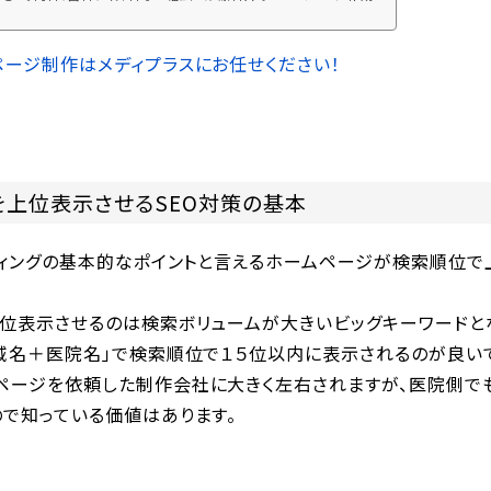
があります。集患・口コミ対策に対応したブランディングを意識したWE
制作に定評があります。ホームページ制作料金はリーズナブルな価格
定。費用対効果の高いWEB集客を実感頂けます。
ページ制作はメディプラスにお任せください！
を上位表示させるSEO対策の基本
ケティングの基本的なポイントと言えるホームページが検索順位
上位表示させるのは検索ボリュームが大きいビッグキーワードと
地域名＋医院名」で検索順位で１５位以内に表示されるのが良い
ページを依頼した制作会社に大きく左右されますが、医院側で
ので知っている価値はあります。