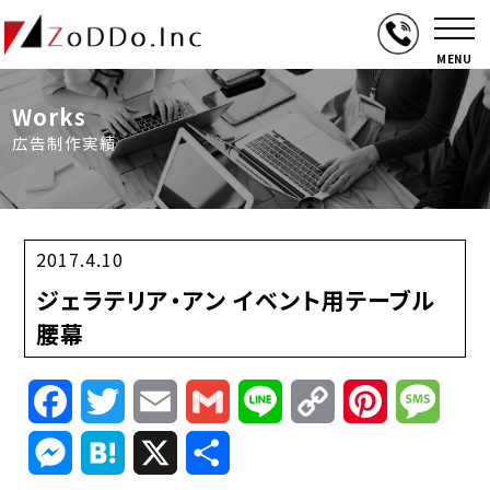
MENU
Works
広告制作実績
2017.4.10
ジェラテリア・アン イベント用テーブル
腰幕
Facebook
Twitter
Email
Gmail
Line
Copy
Pinterest
Mess
Link
Messenger
Hatena
X
共
有