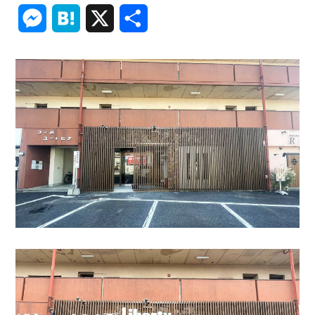
Link
Messenger
Hatena
X
共
有