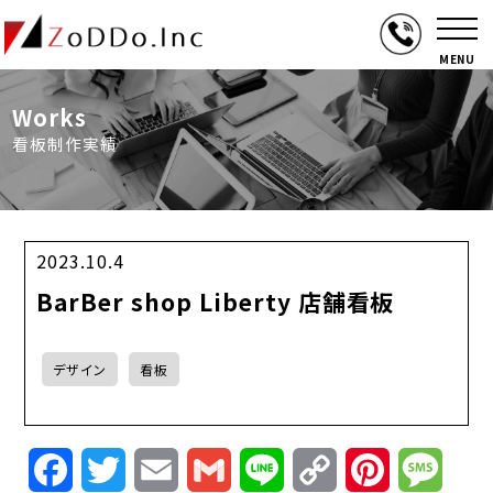
MENU
Works
看板制作実績
2023.10.4
BarBer shop Liberty 店舗看板
デザイン
看板
Facebook
Twitter
Email
Gmail
Line
Copy
Pinterest
Mess