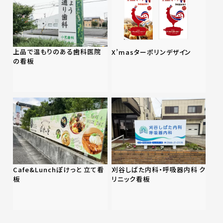
上品で温もりのある歯科医院
X’masターポリンデザイン
の看板
Cafe&Lunchぽけっと 立て看
刈谷しばた内科・呼吸器内科 ク
板
リニック看板