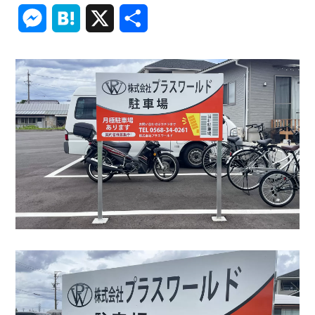
Link
Messenger
Hatena
X
共
有