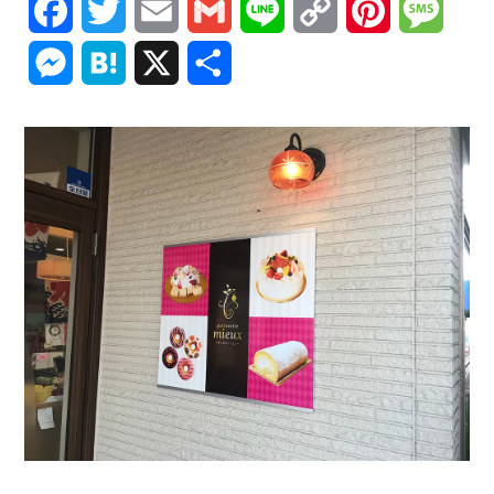
Facebook
Twitter
Email
Gmail
Line
Copy
Pinterest
Mess
Link
Messenger
Hatena
X
共
有